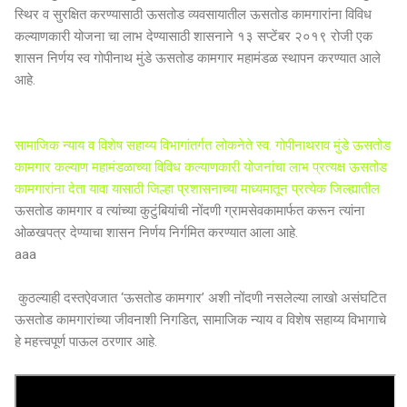
स्थिर व सुरक्षित करण्यासाठी ऊसतोड व्यवसायातील ऊसतोड कामगारांना विविध
कल्याणकारी योजना चा लाभ देण्यासाठी शासनाने १३ सप्टेंबर २०१९ रोजी एक
शासन निर्णय स्व गोपीनाथ मुंडे ऊसतोड कामगार महामंडळ स्थापन करण्यात आले
आहे.
सामाजिक न्याय व विशेष सहाय्य विभागांतर्गत लोकनेते स्व. गोपीनाथराव मुंडे ऊसतोड
कामगार कल्याण महामंडळाच्या विविध कल्याणकारी योजनांचा लाभ प्रत्यक्ष ऊसतोड
कामगारांना देता यावा यासाठी जिल्हा प्रशासनाच्या माध्यमातून प्रत्येक जिल्ह्यातील
ऊसतोड कामगार व त्यांच्या कुटुंबियांची नोंदणी ग्रामसेवकामार्फत करून त्यांना
ओळखपत्र देण्याचा शासन निर्णय निर्गमित करण्यात आला आहे.
aaa
कुठल्याही दस्तऐवजात ‘ऊसतोड कामगार’ अशी नोंदणी नसलेल्या लाखो असंघटित
ऊसतोड कामगारांच्या जीवनाशी निगडित, सामाजिक न्याय व विशेष सहाय्य विभागाचे
हे महत्त्वपूर्ण पाऊल ठरणार आहे.