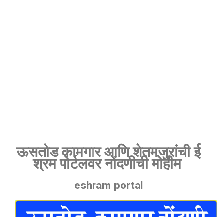
ऊसतोड कामगार आणि शेतमजुरांची ई
श्रम पोर्टलवर नोंदणीची मोहीम
eshram portal