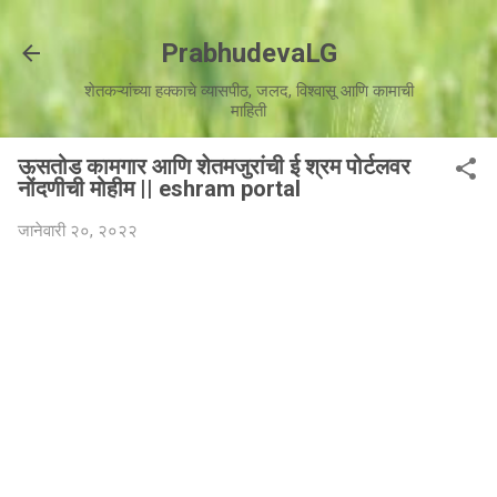
मुख्य सामग्रीवर वगळा
PrabhudevaLG
शेतकऱ्यांच्या हक्काचे व्यासपीठ, जलद, विश्वासू आणि कामाची
माहिती
ऊसतोड कामगार आणि शेतमजुरांची ई श्रम पोर्टलवर
नोंदणीची मोहीम || eshram portal
जानेवारी २०, २०२२