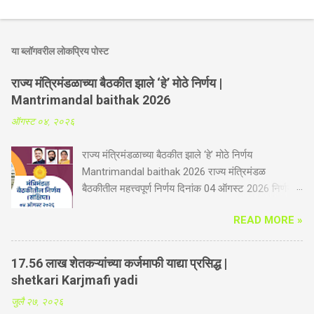
या ब्लॉगवरील लोकप्रिय पोस्ट
राज्य मंत्रिमंडळाच्या बैठकीत झाले ‘हे’ मोठे निर्णय |
Mantrimandal baithak 2026
ऑगस्ट ०४, २०२६
राज्य मंत्रिमंडळाच्या बैठकीत झाले ‘हे’ मोठे निर्णय
Mantrimandal baithak 2026 राज्य मंत्रिमंडळ
बैठकीतील महत्त्वपूर्ण निर्णय दिनांक 04 ऑगस्ट 2026 निर्णय
संक्षिप्त कृषी व पदुम विभाग -गोपीनाथ मुंडे शेतकरी अपघात
READ MORE »
सुरक्षा सानुग्रह अनुदान योजनेस आणखी तीन वर्षाची मुदतवाढ.
आता योजनेत भूमिहीन शेतमजूर व महिला शेतकऱ्यांचा समावेश
होणार. महिला शेतकरी सक्षमीकरण कायद्यामुळे दिलासा. यापूर्वी
17.56 लाख शेतकऱ्यांच्या कर्जमाफी याद्या प्रसिद्ध |
ही योजना कुटुंबातील दोनच सदस्यांना लागू होती, आता ही
shetkari Karjmafi yadi
योजना शेतकऱ्यांच्या कुटुंबातील सर्व सदस्यांना लागू होणार आहे.
जुलै २७, २०२६
शेती करतांना होणारे अपघात, वीज पडणे, पूर, सर्पदंश, विंचूदंश,