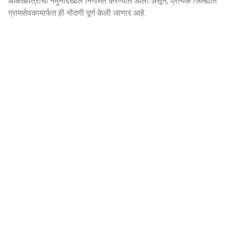
ओळखपत्राचा नमुनादेखील निर्गमित करण्यात आला असून, प्रत्येक जिल्ह्यात
ग्रामसेवकामार्फत ही नोंदणी पूर्ण केली जाणार आहे.