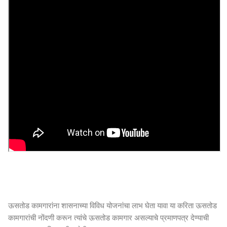
ऊसतोड कामगारांना शासनाच्या विविध योजनांचा लाभ घेता यावा या करिता ऊसतोड
कामगारांची नोंदणी करून त्यांचे ऊसतोड कामगार असल्याचे प्रमाणपत्र देण्याची