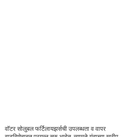
वॉटर सोलुबल फर्टिलायझर्सची उपलब्धता व वापर
वाढविणेबाबत प्रयत्न सुरु आहेत. त्यामुळे यंदाच्या खरीप