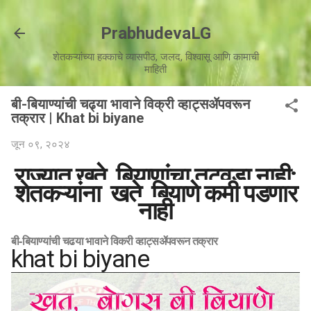
मुख्य सामग्रीवर वगळा
PrabhudevaLG
शेतकऱ्यांच्या हक्काचे व्यासपीठ, जलद, विश्वासू आणि कामाची
माहिती
बी-बियाण्यांची चढ्या भावाने विक्री व्हाट्सॲपवरून
तक्रार | Khat bi biyane
जून ०९, २०२४
राज्यात खते, बियाणांचा तुटवडा नाही;
शेतकऱ्यांना खते, बियाणे कमी पडणार
नाही
बी-बियाण्यांची चढ्या भावाने विक्री व्हाट्सॲपवरून तक्रार
khat bi biyane