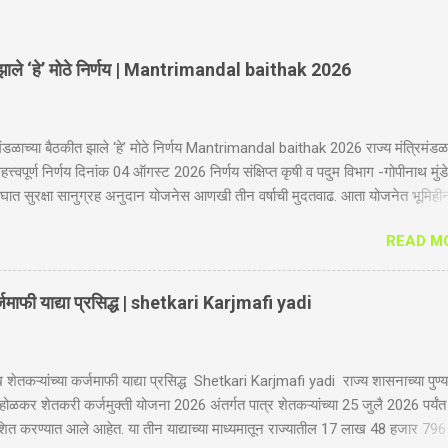
ीत झाले ‘हे’ मोठे निर्णय | Mantrimandal baithak 2026
िमंडळाच्या बैठकीत झाले ‘हे’ मोठे निर्णय Mantrimandal baithak 2026 राज्य मंत्रिमंडळ
त्त्वपूर्ण निर्णय दिनांक 04 ऑगस्ट 2026 निर्णय संक्षिप्त कृषी व पदुम विभाग -गोपीनाथ मुंडे
ात सुरक्षा सानुग्रह अनुदान योजनेस आणखी तीन वर्षाची मुदतवाढ. आता योजनेत भूमिही
हिला शेतकऱ्यांचा समावेश होणार. महिला शेतकरी सक्षमीकरण कायद्यामुळे दिलासा. यापूर्वी ह
READ M
बातील दोनच सदस्यांना लागू होती, आता ही योजना शेतकऱ्यांच्या कुटुंबातील सर्व सदस्यांना ल
शेती करतांना होणारे अपघात, वीज पडणे, पूर, सर्पदंश, विंचूदंश, विजेचा धक्का बसणे इत्यादी
त्तीमुळे होणारे अपघात, रस्त्यावरील अपघात, वाहन अपघात, तसेच, अन्य कोणत्याही कारणांम
्जमाफी याद्या प्रसिद्ध | shetkari Karjmafi yadi
त, यामुळे मृत्यू ओढवतो किंवा अपंगत्व येते. अशा अपघातग्रस्त शेतकऱ्यांस किंवा त्यांच्या कुट
देण्याकरिता राज्यातील सर्व शेतकरी व खातेदार म्हणून नोंद नसलेल्या, शेतकऱ्याच्या कुटुंब
र्ष वयोगटातील कोणताही १ सदस्य (आई-वडील, शेतकऱ्याची पति/पत्नी, मुलगा व अविवाहित
ेतकऱ्यांच्या कर्जमाफी याद्या प्रसिद्ध Shetkari Karjmafi yadi राज्य शासनाच्या पुण्
 होळकर शेतकरी कर्जमुक्ती योजना 2026 अंतर्गत पात्र शेतकऱ्यांच्या 25 जुलै 2026 पर्यं
काशित करण्यात आले आहेत. या तीन याद्याच्या माध्यमातून राज्यातील 17 लाख 48 हजार 796