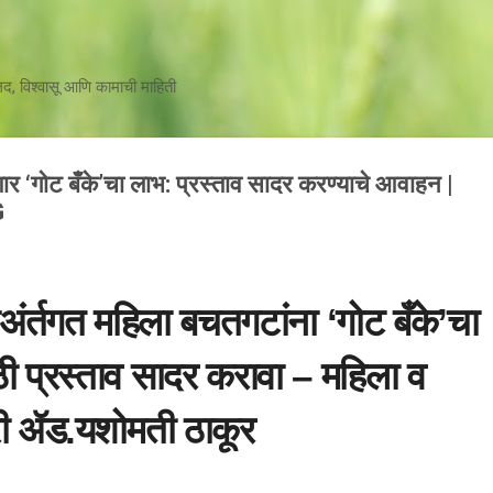
मुख्य सामग्रीवर वगळा
जलद, विश्वासू आणि कामाची माहिती
र ‘गोट बँके’चा लाभ: प्रस्ताव सादर करण्याचे आवाहन |
G
अंर्तगत महिला बचतगटांना ‘गोट बँके’चा
ी प्रस्ताव सादर करावा – महिला व
री ॲड.यशोमती ठाकूर