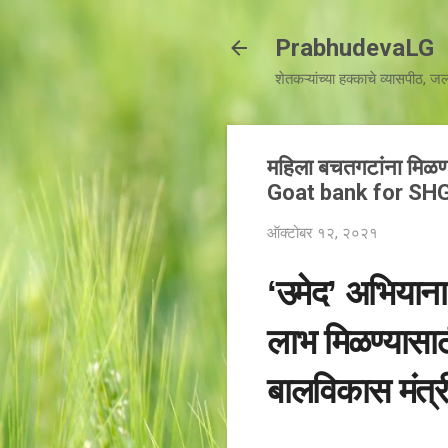
PrabhudevaLG
शेतकऱ्यांच्या हक्काचे व्यासपीठ, 
महिला बचतगटांना मिळणा
Goat bank for SH
ऑक्टोबर १२, २०२१
‘उमेद’ अभियाना
लाभ मिळण्यासाठ
बालविकास मंत्