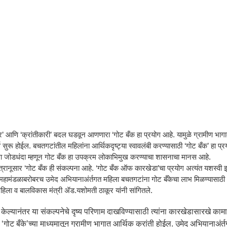
र’ आणि ‘क्रांतीकारी’ बदल घडवून आणणारा ‘गोट बँक हा प्रयोग आहे. यामुळे ग्रामीण भाग
्व सुरू होईल. बचतगटांतील महिलांना आर्थिकदृष्ट्या स्वावलंबी करण्यासाठी ‘गोट बँक’ हा प्र
ला जोडधंदा म्हणून गोट बँक हा उपक्रम लोकाभिमुख करण्याचा शासनाचा मानस आहे.
ा सुत्रानूसार ‘गोट बँक ही संकल्पना आहे. ‘गोट बँक ऑफ कारखेडा’चा प्रयोग अत्यंत यशस्वी 
महामंडळाबरोबरच उमेद अभियानाअंर्तगत महिला बचतगटांना गोट बँकेचा लाभ मिळण्यासाठी
महिला व बालविकास मंत्री ॲड.यशोमती ठाकूर यांनी सांगितले.
ेल्यानंतर या संकल्पनेचे दृष्य परिणाम दाखविण्यासाठी त्यांना कारखेडासारखे कामा
गोट बँके’च्या माध्यमातून ग्रामीण भागात आर्थिक क्रांती होईल. उमेद अभियानाअंर्