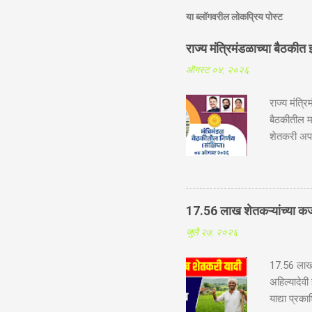
या ब्लॉगवरील लोकप्रिय पोस्ट
राज्य मंत्रिमंडळाच्या बैठक
ऑगस्ट ०४, २०२६
राज्य मंत्र
बैठकीतील मह
शेतकरी अपघ
शेतमजूर व म
योजना कुटुं
होणार आहे. 
नैसर्गिक आप
17.56 लाख शेतकऱ्यांच्या कर
होणारे अपघा
जुलै २७, २०२६
आर्थिक लाभ 
१० ते ७५ व
17.56 लाख श
मुलग...
अहिल्यादेवी
याद्या प्र