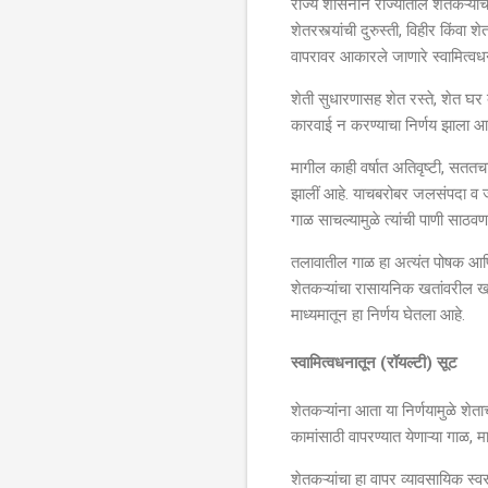
राज्य शासनाने राज्यातील शेतकऱ्यां
शेतरस्त्यांची दुरुस्ती, विहीर किंव
वापरावर आकारले जाणारे स्वामित्वधन
शेती सुधारणासह शेत रस्ते, शेत घर 
कारवाई न करण्याचा निर्णय झाला आह
मागील काही वर्षात अतिवृष्टी, सत
झालीं आहे. याचबरोबर जलसंपदा व ज
गाळ साचल्यामुळे त्यांची पाणी साठव
तलावातील गाळ हा अत्यंत पोषक आणि
शेतकऱ्यांचा रासायनिक खतांवरील खर
माध्यमातून हा निर्णय घेतला आहे.
स्वामित्वधनातून (रॉयल्टी) सूट
शेतकऱ्यांना आता या निर्णयामुळे शेत
कामांसाठी वापरण्यात येणाऱ्या गाळ, 
शेतकऱ्यांचा हा वापर व्यावसायिक स्व