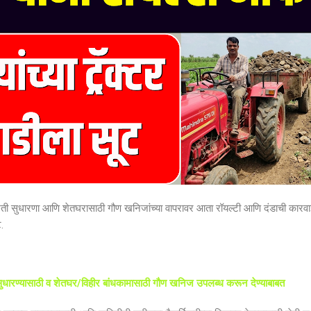
 शेती सुधारणा आणि शेतघरासाठी गौण खनिजांच्या वापरावर आता रॉयल्टी आणि दंडाची कारवा
.
 सुधारण्यासाठी व शेतघर/विहीर बांधकामासाठी गौण खनिज उपलब्ध करून देण्याबाबत