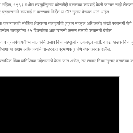
ल संहिता, १९६९ मधील तरतुदींनुसार कोणतीही दंडात्मक कारवाई केली जाणार नाही शेतकऱ्या
्रशासनाने कारवाई न करण्याचे निर्देश या GR नुसार देण्यात आले आहेत.
क करण्यासाठी संबंधित क्षेत्राच्या तलाठ्यांची (ग्राम महसूल अधिकारी) लेखी परवानगी घेणे
्यानंतर तलाठ्यांना १५ दिवसांच्या आत छाननी करून तलाठी परवानगी देतील.
षद व ग्रामपंचायतीच्या मालकीचे तलाव किंवा महसुली नाल्यांमधून माती, दगड, खडक किंवा म
विभागाच्या सक्षम अधिकाऱ्यांचे ना-हरकत प्रमाणपत्र घेणे बंधनकारक राहील.
यावसायिक किंवा वाणिज्यिक उद्देशासाठी केला जात असेल, तर त्यावर नियमानुसार दंडात्मक 