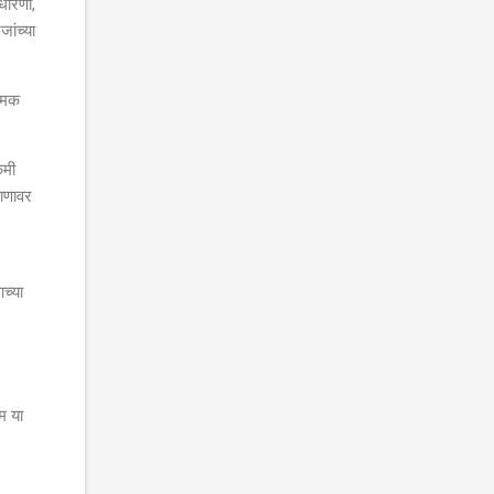
ुधारणा,
जांच्या
त्मक
कमी
माणावर
च्या
ाम या