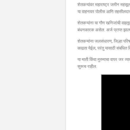
शेतकऱ्यांवर महाराष्ट्र जमीन महसू
या वाहनावर पोलीस आणि तहसीलदार प
शेतकऱ्यांना या गौण खनिजांची वाहतू
बंधनकारक असेल. अर्ज प्राप्त झाल
शेतकऱ्यांना जलसंधारण, जिल्हा परि
काढता येईल, परंतु यासाठी संबंधित 
या माती किंवा मुरुमाचा वापर जर व्
सुरूच राहील.