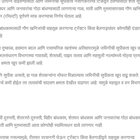
चे उत्पन्न वाढवण्यासाठी आणि जमिनीची सुपीकता नैसर्गिकरीत्या टिकवून ठेवण्यासाठी शेती स
ा शेतघर आणि जनावरांचा गोठा बांधण्यासाठी लागणाऱ्या गाळ, माती आणि मुरुमासारख्या गौण खनि
 (रॉयल्टी) पूर्णपणे माफ करण्याचा निर्णय घेतला आहे.
बांधकामासाठी गौण खनिजांची वाहतूक करणाऱ्या ट्रॅक्टर किंवा बैलगाड्यांवर कोणतीही दंडा
े.
तचा दुष्काळ, हवामान बदल आणि रासायनिक खतांच्या अतिवापरामुळे जमिनीची सुपीकता खूप 
लसंधारण विभागाच्या गावतळी, शेततळी, पाझर तलाव आणि महसुली नाल्यांमध्ये मोठ्या प्र
ण क्षमता खूप कमी झाली आहे.
 सुपीक असतो, हा गाळ शेतकऱ्यांना मोफत मिळाल्यास जमिनीची सुपीकता खूप वाढू शकते.
्च कमी होईल तर तलावांची साठवण क्षमता देखील वाढणार आहे. यामुळे महसूल व वन विभागा
ाची दुरुस्ती, शेतरस्ते दुरुस्ती, विहीर बांधकाम, शेतघर बांधकाम आणि जनावरांचा गोठा बांधक
माती आणि मुरुमासाठी आता कोणतेही स्वामित्वधन द्यावे लागणार नाही.
रूपाचा नसल्यामुळे, रीतसर परवानगी घेऊन ट्रॅक्टर किंवा बैलगाडीद्वारे वाहतूक करणाऱ्या