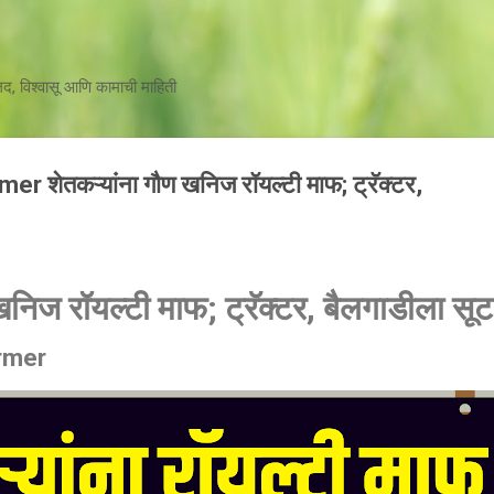
मुख्य सामग्रीवर वगळा
जलद, विश्वासू आणि कामाची माहिती
r शेतकऱ्यांना गौण खनिज रॉयल्टी माफ; ट्रॅक्टर,
खनिज रॉयल्टी माफ; ट्रॅक्टर, बैलगाडीला सू
rmer