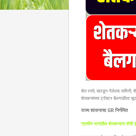
शेत रस्ते, खरडून गेलेल्या जमिनी,
शेतकऱ्यांच्या ट्रॅक्टर बैलगाडीला सूट
राज्य शासनाचा GR निर्गमित
ग्रामीण भागातील शेतकऱ्याना शेती