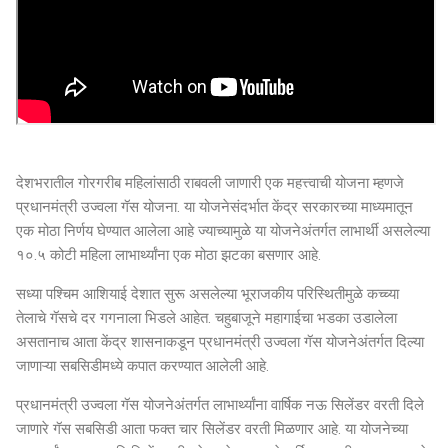
देशभरातील गोरगरीब महिलांसाठी राबवली जाणारी एक महत्त्वाची योजना म्हणजे
प्रधानमंत्री उज्वला गॅस योजना. या योजनेसंदर्भात केंद्र सरकारच्या माध्यमातून
एक मोठा निर्णय घेण्यात आलेला आहे ज्याच्यामुळे या योजनेअंतर्गत लाभार्थी असलेल्या
१०.५ कोटी महिला लाभार्थ्यांना एक मोठा झटका बसणार आहे.
सध्या पश्चिम आशियाई देशात सुरू असलेल्या भूराजकीय परिस्थितीमुळे कच्च्या
तेलाचे गॅसचे दर गगनाला भिडले आहेत. चहुबाजूने महागाईचा भडका उडालेला
असतानाच आता केंद्र शासनाकडून प्रधानमंत्री उज्वला गॅस योजनेअंतर्गत दिल्या
जाणाऱ्या सबसिडीमध्ये कपात करण्यात आलेली आहे.
प्रधानमंत्री उज्वला गॅस योजनेअंतर्गत लाभार्थ्यांना वार्षिक नऊ सिलेंडर वरती दिले
जाणारे गॅस सबसिडी आता फक्त चार सिलेंडर वरती मिळणार आहे. या योजनेच्या