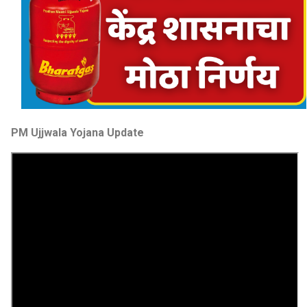
PM Ujjwala Yojana Update