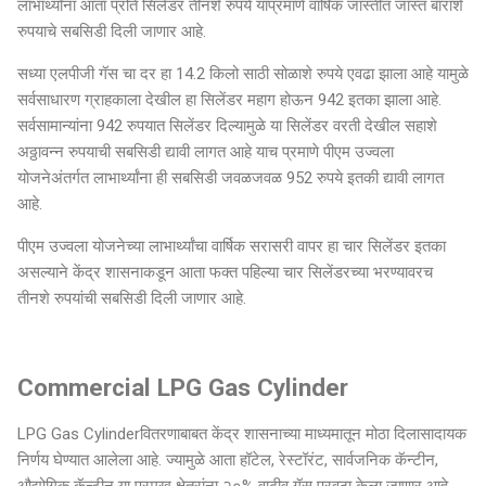
लाभार्थ्यांना आता प्रति सिलेंडर तीनशे रुपये याप्रमाणे वार्षिक जास्तीत जास्त बाराशे
रुपयाचे सबसिडी दिली जाणार आहे.
सध्या एलपीजी गॅस चा दर हा 14.2 किलो साठी सोळाशे रुपये एवढा झाला आहे यामुळे
सर्वसाधारण ग्राहकाला देखील हा सिलेंडर महाग होऊन 942 इतका झाला आहे.
सर्वसामान्यांना 942 रुपयात सिलेंडर दिल्यामुळे या सिलेंडर वरती देखील सहाशे
अठ्ठावन्न रुपयाची सबसिडी द्यावी लागत आहे याच प्रमाणे पीएम उज्वला
योजनेअंतर्गत लाभार्थ्यांना ही सबसिडी जवळजवळ 952 रुपये इतकी द्यावी लागत
आहे.
पीएम उज्वला योजनेच्या लाभार्थ्यांचा वार्षिक सरासरी वापर हा चार सिलेंडर इतका
असल्याने केंद्र शासनाकडून आता फक्त पहिल्या चार सिलेंडरच्या भरण्यावरच
तीनशे रुपयांची सबसिडी दिली जाणार आहे.
Commercial LPG Gas Cylinder
LPG Gas Cylinderवितरणाबाबत केंद्र शासनाच्या माध्यमातून मोठा दिलासादायक
निर्णय घेण्यात आलेला आहे. ज्यामुळे आता हॉटेल, रेस्टॉरंट, सार्वजनिक कॅन्टीन,
औद्योगिक कॅन्टीन या प्रमुख क्षेत्रांना २०% वाढीव गॅस पुरवठा केला जाणार आहे.