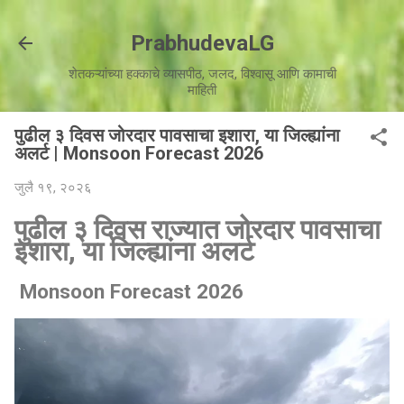
मुख्य सामग्रीवर वगळा
PrabhudevaLG
शेतकऱ्यांच्या हक्काचे व्यासपीठ, जलद, विश्वासू आणि कामाची
माहिती
पुढील ३ दिवस जोरदार पावसाचा इशारा, या जिल्ह्यांना
अलर्ट | Monsoon Forecast 2026
जुलै १९, २०२६
पुढील ३ दिवस राज्यात जोरदार पावसाचा
इशारा, या जिल्ह्यांना अलर्ट
Monsoon Forecast 2026