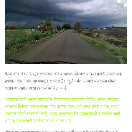
गेल्या दोन दिवसापासून राज्याच्या विविध भागात जोरदार पाऊस हजेरी लावत आहे.
हवामान विभागाच्या माध्यमातून राज्यात 2८ जुलै पर्यंत राज्यात पावसाला पोषक
वातावरण राहील असा अंदाज वर्तविला आहे.
राज्याच्या काही भागात गेल्या दोन दिवसापासून राज्याच्या विविध भागात जोरदार
वाऱ्यासह विजेच्या कडकटासह मोठा पाऊस पडत आहे मात्र काही भागात अद्याप
पावसानं हजेरी लावलेली नाही, यातच मान्सूनचा वेग मंदावल्यामुळे राज्याच्या काही
भागांना पावसासाठी प्रतीक्षा करावी लागत आहे.