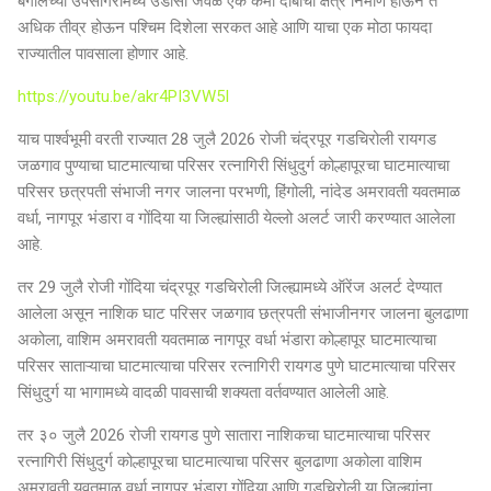
बंगालच्या उपसागरामध्ये उडीसा जवळ एक कमी दाबाचा क्षेत्र निर्माण होऊन ते
अधिक तीव्र होऊन पश्चिम दिशेला सरकत आहे आणि याचा एक मोठा फायदा
राज्यातील पावसाला होणार आहे.
https://youtu.be/akr4PI3VW5I
याच पार्श्वभूमी वरती राज्यात 28 जुलै 2026 रोजी चंद्रपूर गडचिरोली रायगड
जळगाव पुण्याचा घाटमात्याचा परिसर रत्नागिरी सिंधुदुर्ग कोल्हापूरचा घाटमात्याचा
परिसर छत्रपती संभाजी नगर जालना परभणी, हिंगोली, नांदेड अमरावती यवतमाळ
वर्धा, नागपूर भंडारा व गोंदिया या जिल्ह्यांसाठी येल्लो अलर्ट जारी करण्यात आलेला
आहे.
तर 29 जुलै रोजी गोंदिया चंद्रपूर गडचिरोली जिल्ह्यामध्ये ऑरेंज अलर्ट देण्यात
आलेला असून नाशिक घाट परिसर जळगाव छत्रपती संभाजीनगर जालना बुलढाणा
अकोला, वाशिम अमरावती यवतमाळ नागपूर वर्धा भंडारा कोल्हापूर घाटमात्याचा
परिसर साताऱ्याचा घाटमात्याचा परिसर रत्नागिरी रायगड पुणे घाटमात्याचा परिसर
सिंधुदुर्ग या भागामध्ये वादळी पावसाची शक्यता वर्तवण्यात आलेली आहे.
तर ३० जुलै 2026 रोजी रायगड पुणे सातारा नाशिकचा घाटमात्याचा परिसर
रत्नागिरी सिंधुदुर्ग कोल्हापूरचा घाटमात्याचा परिसर बुलढाणा अकोला वाशिम
अमरावती यवतमाळ वर्धा नागपूर भंडारा गोंदिया आणि गडचिरोली या जिल्ह्यांना