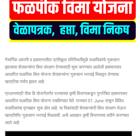
नैसर्ग‍िक आपत्ती व हवामानातील प्रतिकूल परिस्थ‍ितीमुळे फळपिकांचे नुकसान
झाल्यास शेतकऱ्यांना विमा संरक्षण देण्यासाठी सुरू करण्यात आलेली हवामानावर
आधारित फळपिक विमा योजना शेतकऱ्यांना नुकसान भरपाई मिळवून देण्याचा
खात्रीचा पर्याय झाला आहे.
प्रधानमंत्री पीक वि योजनेंतर्गंत राज्याच्या कृषी विभागाकडून पुनर्रचित हवामानावर
आधारित फळपिक विमा योजना राबविण्यात येते. राज्यात 01 June पासून विविध
फळपिकांचा मृगबहार सुरू होत आहे. या पिकांसाठी शेतकऱ्यांनी विमा संरक्षण घेऊन
खात्रीशीर नुकसान भरपाई मिळवावी. असे आवाहन कृषी विभागाच्या वतीने करण्यात
आले आहे.