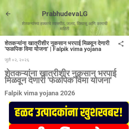
मुख्य सामग्रीवर वगळा
PrabhudevaLG
शेतकऱ्यांच्या हक्काचे व्यासपीठ, जलद, विश्वासू आणि कामाची
माहिती
शेतकऱ्यांना खात्रीशीर नुकसान भरपाई मिळवून देणारी
'फळपिक विमा योजना' | Falpik vima yojana
जुलै ०२, २०२६
शेतकऱ्यांना खात्रीशीर नुकसान भरपाई
मिळवून देणारी 'फळपिक विमा योजना'
Falpik vima yojana 2026