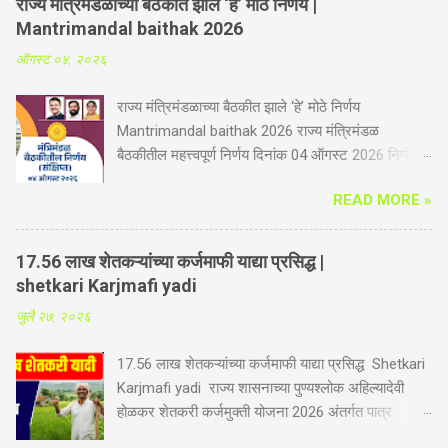
राज्य मंत्रिमंडळाच्या बैठकीत झाले ‘हे’ मोठे निर्णय |
Mantrimandal baithak 2026
ऑगस्ट ०४, २०२६
राज्य मंत्रिमंडळाच्या बैठकीत झाले ‘हे’ मोठे निर्णय
Mantrimandal baithak 2026 राज्य मंत्रिमंडळ
बैठकीतील महत्त्वपूर्ण निर्णय दिनांक 04 ऑगस्ट 2026 निर्णय
संक्षिप्त कृषी व पदुम विभाग -गोपीनाथ मुंडे शेतकरी अपघात
READ MORE »
सुरक्षा सानुग्रह अनुदान योजनेस आणखी तीन वर्षाची मुदतवाढ.
आता योजनेत भूमिहीन शेतमजूर व महिला शेतकऱ्यांचा समावेश
होणार. महिला शेतकरी सक्षमीकरण कायद्यामुळे दिलासा. यापूर्वी
17.56 लाख शेतकऱ्यांच्या कर्जमाफी याद्या प्रसिद्ध |
ही योजना कुटुंबातील दोनच सदस्यांना लागू होती, आता ही
shetkari Karjmafi yadi
योजना शेतकऱ्यांच्या कुटुंबातील सर्व सदस्यांना लागू होणार आहे.
जुलै २७, २०२६
शेती करतांना होणारे अपघात, वीज पडणे, पूर, सर्पदंश, विंचूदंश,
विजेचा धक्का बसणे इत्यादी नैसर्गिक आपत्तीमुळे होणारे अपघात,
17.56 लाख शेतकऱ्यांच्या कर्जमाफी याद्या प्रसिद्ध Shetkari
रस्त्यावरील अपघात, वाहन अपघात, तसेच, अन्य कोणत्याही
Karjmafi yadi राज्य शासनाच्या पुण्यश्लोक अहिल्यादेवी
कारणांमुळे होणारे अपघात, यामुळे मृत्यू ओढवतो किंवा अपंगत्व
होळकर शेतकरी कर्जमुक्ती योजना 2026 अंतर्गत पात्र
येते. अशा अपघातग्रस्त शेतकऱ्यांस किंवा त्यांच्या कुटुंबास
शेतकऱ्यांच्या 25 जुलै 2026 पर्यंत तीन याद्या प्रकाशित
आर्थिक लाभ देण्याकरिता राज्यातील सर्व शेतकरी व खातेदार