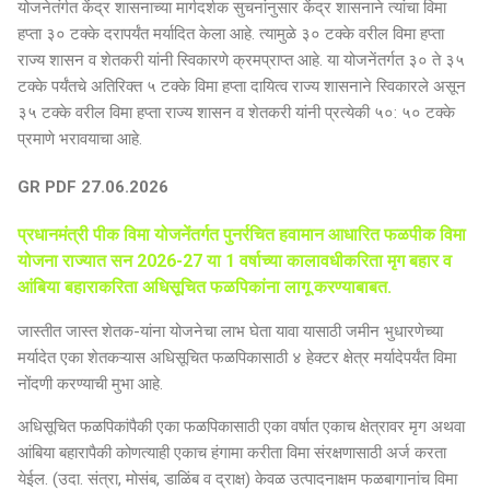
योजनेतंर्गत केंद्र शासनाच्या मार्गदर्शक सुचनांनुसार केंद्र शासनाने त्यांचा विमा
हप्ता ३० टक्के दरापर्यंत मर्यादित केला आहे. त्यामुळे ३० टक्के वरील विमा हप्ता
राज्य शासन व शेतकरी यांनी स्विकारणे क्रमप्राप्त आहे. या योजनेंतर्गत ३० ते ३५
टक्के पर्यंतचे अतिरिक्त ५ टक्के विमा हप्ता दायित्व राज्य शासनाने स्विकारले असून
३५ टक्के वरील विमा हप्ता राज्य शासन व शेतकरी यांनी प्रत्येकी ५०: ५० टक्के
प्रमाणे भरावयाचा आहे.
GR PDF 27.06.2026
प्रधानमंत्री पीक विमा योजनेंतर्गत पुनर्रचित हवामान आधारित फळपीक विमा
योजना राज्यात सन 2026-27 या 1 वर्षाच्या कालावधीकरिता मृग बहार व
आंबिया बहाराकरिता अधिसूचित फळपिकांना लागू करण्याबाबत.
जास्तीत जास्त शेतक-यांना योजनेचा लाभ घेता यावा यासाठी जमीन भुधारणेच्या
मर्यादेत एका शेतकऱ्यास अधिसूचित फळपिकासाठी ४ हेक्टर क्षेत्र मर्यादेपर्यंत विमा
नोंदणी करण्याची मुभा आहे.
अधिसूचित फळपिकांपैकी एका फळपिकासाठी एका वर्षात एकाच क्षेत्रावर मृग अथवा
आंबिया बहारापैकी कोणत्याही एकाच हंगामा करीता विमा संरक्षणासाठी अर्ज करता
येईल. (उदा. संत्रा, मोसंब, डाळिंब व द्राक्ष) केवळ उत्पादनाक्षम फळबागानांच विमा