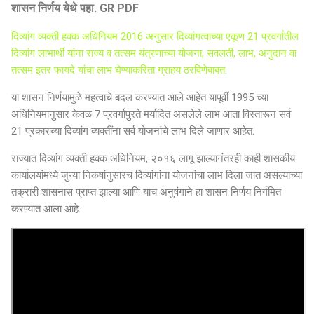
शासन निर्णय येथे पहा. GR PDF
दिव्यांग व्यक्ती हक्क अधिनियम 2016 अनुसार दिव्यांगत्वाच्या एकूण 21 प्रवर्गातील
दिव्यांग लाभार्थी यांना राज्य व तत्सम यंत्रणाच्या योजना, सवलती, लाभ, अनुदान वा
तत्सम इतर फायदे यांचा लाभ घेण्याकरिता ग्राहय ठरविणेबाबत.
या शासन निर्णयामुळे महत्वाचे बदल करण्यात आले आहेत यापूर्वी 1995 च्या
अधिनियमानुसार केवळ 7 प्रवर्गापुरते मर्यादित असलेले लाभ आता विस्तारून सर्व
21 प्रकारच्या दिव्यांग व्यक्तींना सर्व योजनांचे लाभ दिले जाणार आहेत.
राज्यात दिव्यांग व्यक्ती हक्क अधिनियम, २०१६ लागू झाल्यानंतरही काही शासकीय
कार्यालयांमध्ये जुन्या निकषांनुसारच दिव्यांगांना योजनांचा लाभ दिला जात असल्याच्या
तक्रारी शासनास प्राप्त झाल्या आणि याच अनुषंगाने हा शासन निर्णय निर्गमित
करण्यात आला आहे.