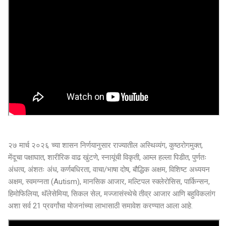
२७ मार्च २०२६ च्या शासन निर्णयानुसार राज्यातील अस्थिव्यंग, कुष्ठरोगमुक्त,
मेंदूचा पक्षाघात, शारीरिक वाढ खुंटणे, स्नायूंची विकृती, आम्ल हल्ला पिडीत, पुर्णतः
अंधत्व, अंशतः अंध, कर्णबधिरता, वाचा/भाषा दोष, बौद्धिक अक्षम, विशिष्ट अध्ययन
अक्षम, स्वमग्नता (Autism), मानसिक आजार, मल्टिपल स्क्लेरोसिस, पार्किन्सन,
हिमोफिलिया, थॅलेसेमिया, सिकल सेल, मज्जासंस्थेचे तीव्र आजार आणि बहुविकलांग
अशा सर्व 21 प्रवर्गांचा योजनांच्या लाभासाठी समावेश करण्यात आला आहे.