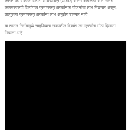
केलेले वैध वैश्विक दिव्यांग ओळखपत्र (UDID) असणे आवश्यक आहे. तसेच
कायमस्वरूपी दिव्यांगत्व प्रमाणपत्रधारकांनाच योजनांचा लाभ मिळणार असून,
तात्पुरत्या प्रमाणपत्रधारकांना लाभ अनुज्ञेय राहणार नाही.
या शासन निर्णयामुळे साहजिकच राज्यातील दिव्यांग लाभार्ह्त्यांना मोठा दिलासा
मिळाला आहे.