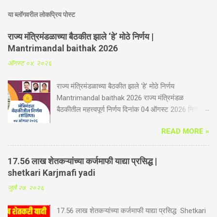
या ब्लॉगवरील लोकप्रिय पोस्ट
राज्य मंत्रिमंडळाच्या बैठकीत झाले ‘हे’ मोठे निर्णय |
Mantrimandal baithak 2026
ऑगस्ट ०४, २०२६
राज्य मंत्रिमंडळाच्या बैठकीत झाले ‘हे’ मोठे निर्णय
Mantrimandal baithak 2026 राज्य मंत्रिमंडळ
बैठकीतील महत्त्वपूर्ण निर्णय दिनांक 04 ऑगस्ट 2026 निर्णय
संक्षिप्त कृषी व पदुम विभाग -गोपीनाथ मुंडे शेतकरी अपघात
READ MORE »
सुरक्षा सानुग्रह अनुदान योजनेस आणखी तीन वर्षाची मुदतवाढ.
आता योजनेत भूमिहीन शेतमजूर व महिला शेतकऱ्यांचा समावेश
होणार. महिला शेतकरी सक्षमीकरण कायद्यामुळे दिलासा. यापूर्वी
17.56 लाख शेतकऱ्यांच्या कर्जमाफी याद्या प्रसिद्ध |
ही योजना कुटुंबातील दोनच सदस्यांना लागू होती, आता ही
shetkari Karjmafi yadi
योजना शेतकऱ्यांच्या कुटुंबातील सर्व सदस्यांना लागू होणार आहे.
जुलै २७, २०२६
शेती करतांना होणारे अपघात, वीज पडणे, पूर, सर्पदंश, विंचूदंश,
विजेचा धक्का बसणे इत्यादी नैसर्गिक आपत्तीमुळे होणारे अपघात,
17.56 लाख शेतकऱ्यांच्या कर्जमाफी याद्या प्रसिद्ध Shetkari
रस्त्यावरील अपघात, वाहन अपघात, तसेच, अन्य कोणत्याही