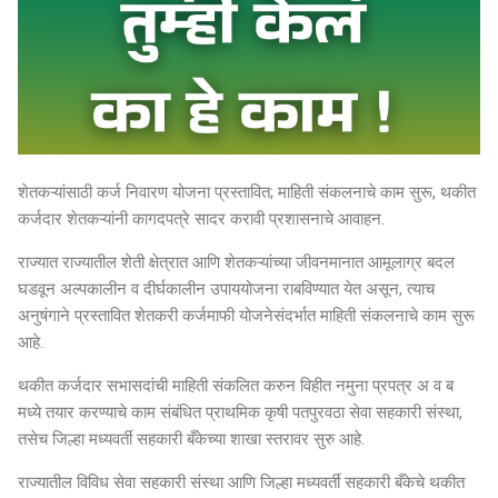
शेतकऱ्यांसाठी कर्ज निवारण योजना प्रस्तावित; माहिती संकलनाचे काम सुरू, थकीत
कर्जदार शेतकऱ्यांनी कागदपत्रे सादर करावी प्रशासनाचे आवाहन.
राज्यात राज्यातील शेती क्षेत्रात आणि शेतकऱ्यांच्या जीवनमानात आमूलाग्र बदल
घडवून अल्पकालीन व दीर्घकालीन उपाययोजना राबविण्यात येत असून, त्याच
अनुषंगाने प्रस्तावित शेतकरी कर्जमाफी योजनेसंदर्भात माहिती संकलनाचे काम सुरू
आहे.
थकीत कर्जदार सभासदांची माहिती संकलित करुन विहीत नमुना प्रपत्र अ व ब
मध्ये तयार करण्याचे काम संबंधित प्राथमिक कृषी पतपुरवठा सेवा सहकारी संस्था,
तसेच जिल्हा मध्यवर्ती सहकारी बँकेच्या शाखा स्तरावर सुरु आहे.
राज्यातील विविध सेवा सहकारी संस्था आणि जिल्हा मध्यवर्ती सहकारी बँकेचे थकीत