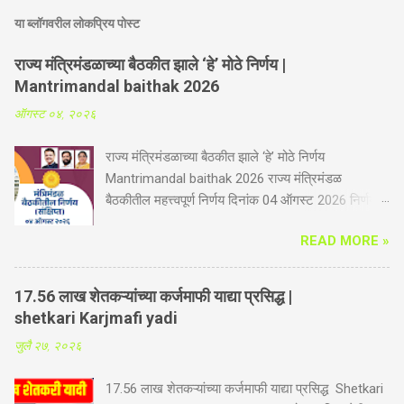
या ब्लॉगवरील लोकप्रिय पोस्ट
राज्य मंत्रिमंडळाच्या बैठकीत झाले ‘हे’ मोठे निर्णय |
Mantrimandal baithak 2026
ऑगस्ट ०४, २०२६
राज्य मंत्रिमंडळाच्या बैठकीत झाले ‘हे’ मोठे निर्णय
Mantrimandal baithak 2026 राज्य मंत्रिमंडळ
बैठकीतील महत्त्वपूर्ण निर्णय दिनांक 04 ऑगस्ट 2026 निर्णय
संक्षिप्त कृषी व पदुम विभाग -गोपीनाथ मुंडे शेतकरी अपघात
READ MORE »
सुरक्षा सानुग्रह अनुदान योजनेस आणखी तीन वर्षाची मुदतवाढ.
आता योजनेत भूमिहीन शेतमजूर व महिला शेतकऱ्यांचा समावेश
होणार. महिला शेतकरी सक्षमीकरण कायद्यामुळे दिलासा. यापूर्वी
17.56 लाख शेतकऱ्यांच्या कर्जमाफी याद्या प्रसिद्ध |
ही योजना कुटुंबातील दोनच सदस्यांना लागू होती, आता ही
shetkari Karjmafi yadi
योजना शेतकऱ्यांच्या कुटुंबातील सर्व सदस्यांना लागू होणार आहे.
जुलै २७, २०२६
शेती करतांना होणारे अपघात, वीज पडणे, पूर, सर्पदंश, विंचूदंश,
विजेचा धक्का बसणे इत्यादी नैसर्गिक आपत्तीमुळे होणारे अपघात,
17.56 लाख शेतकऱ्यांच्या कर्जमाफी याद्या प्रसिद्ध Shetkari
रस्त्यावरील अपघात, वाहन अपघात, तसेच, अन्य कोणत्याही