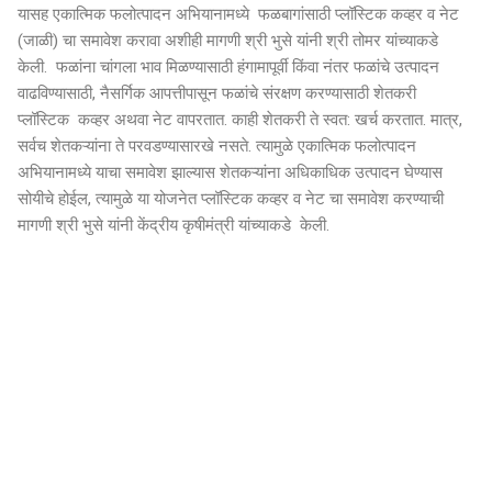
यासह एकात्मिक फलोत्पादन अभियानामध्ये फळबागांसाठी प्लॉस्ट‍िक कव्हर व नेट
(जाळी) चा समावेश करावा अशीही मागणी श्री भुसे यांनी श्री तोमर यांच्याकडे
केली. फळांना चांगला भाव मिळण्यासाठी हंगामापूर्वी किंवा नंतर फळांचे उत्पादन
वाढविण्यासाठी, नैसर्गिक आपत्तीपासून फळांचे संरक्षण करण्यासाठी शेतकरी
प्लॉस्ट‍िक कव्हर अथवा नेट वापरतात. काही शेतकरी ते स्वत: खर्च करतात. मात्र,
सर्वच शेतकऱ्यांना ते परवडण्यासारखे नसते. त्यामुळे एकात्मिक फलोत्पादन
अभियानामध्ये याचा समावेश झाल्यास शेतकऱ्यांना अधिकाधिक उत्पादन घेण्यास
सोयीचे होईल, त्यामुळे या योजनेत प्लॉस्ट‍िक कव्हर व नेट चा समावेश करण्याची
मागणी श्री भुसे यांनी केंद्रीय कृषीमंत्री यांच्याकडे केली.