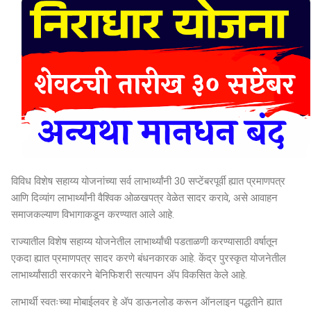
विविध विशेष सहाय्य योजनांच्या सर्व लाभार्थ्यांनी 30 सप्टेंबरपूर्वी ह्यात प्रमाणपत्र
आणि दिव्यांग लाभार्थ्यांनी वैश्विक ओळखपत्र वेळेत सादर करावे, असे आवाहन
समाजकल्याण विभागाकडून करण्यात आले आहे.
राज्यातील विशेष सहाय्य योजनेतील लाभार्थ्यांची पडताळणी करण्यासाठी वर्षातून
एकदा ह्यात प्रमाणपत्र सादर करणे बंधनकारक आहे. केंद्र पुरस्कृत योजनेतील
लाभार्थ्यांसाठी सरकारने बेनिफिशरी सत्यापन ॲप विकसित केले आहे.
लाभार्थी स्वतःच्या मोबाईलवर हे ॲप डाऊनलोड करून ऑनलाइन पद्धतीने ह्यात