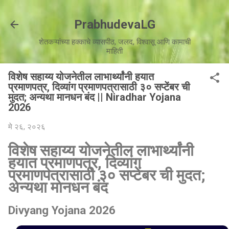
मुख्य सामग्रीवर वगळा
PrabhudevaLG
शेतकऱ्यांच्या हक्काचे व्यासपीठ, जलद, विश्वासू आणि कामाची
माहिती
विशेष सहाय्य योजनेतील लाभार्थ्यांनी हयात
प्रमाणपत्र, दिव्यांग प्रमाणपत्रासाठी ३० सप्टेंबर ची
मुदत; अन्यथा मानधन बंद || Niradhar Yojana
2026
मे २६, २०२६
विशेष सहाय्य योजनेतील लाभार्थ्यांनी
हयात प्रमाणपत्र, दिव्यांग
प्रमाणपत्रासाठी ३० सप्टेंबर ची मुदत;
अन्यथा मानधन बंद
Divyang Yojana 2026