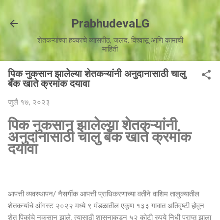
मुख्य सामग्रीवर वगळा
PrabhudevaLG
शेतकऱ्यांच्या हक्काचे व्यासपीठ, जलद, विश्वासू आणि कामाची
माहिती
पिक नुकसान झालेल्या शेतकऱ्यांनी अनुदानासाठी चालु
बँक खाते क्रमांक दयावा
जुलै १७, २०२३
पिक नुकसान झालेल्या शेतकऱ्यांनी
अनुदानासाठी चालु बँक खाते क्रमांक
दयावा
आपत्ती व्यवस्थापन/ नैसर्गीक आपत्ती प्राधिकरणाच्या वतीने वाशिम तालुक्यातील
शेतकऱ्यांचे ऑगस्ट २०२२ मध्ये ९ मंडळातील एकूण १३३ गावात अतिवृष्टी होवून
शेत पिकांचे नुकसान झाले. त्यासाठी शासनाकडून ५२ कोटी रुपये निधी प्राप्त झाला