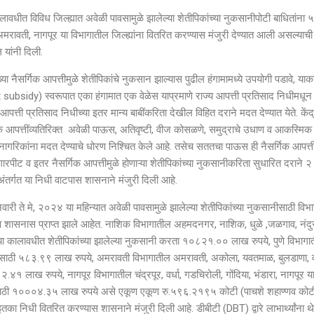
लावधीत विविध जिल्ह्यात अवेळी पावसामुळे झालेल्या शेतीपिकांच्या नुकसानीपोटी बाधितांना
रावती, नागपूर या विभागातील जिल्ह्यांना वितरित करण्यास मंजुरी देण्यात आली असल्याची
 यांनी दिली.
या नैसर्गिक आपत्तीमुळे शेतीपिकांचे नुकसान झाल्यास पुढील हंगामामध्ये उपयोगी पडावे, याक
t subsidy) स्वरूपात एका हंगामात एक वेळेस याप्रमाणे राज्य आपत्ती प्रतिसाद निधीमधून
 आपत्ती प्रतिसाद निधीच्या इतर मान्य बाबींकरिता देखील विहित दराने मदत देण्यात येते. केंद
िक आपत्तींव्यतिरिक्त अवेळी पाऊस, अतिवृष्टी, वीज कोसळणे, समुद्राचे उधाण व आकस्मि
या नागरिकांना मदत देण्याचे धोरण निश्चित केले आहे. तसेच सततचा पाऊस ही नैसर्गिक आपत्त
पीट व इतर नैसर्गिक आपत्तीमुळे होणाऱ्या शेतीपिकांच्या नुकसानीकरिता सुधारित दराने 
या अंतर्गत या निधी वाटपास शासनाने मंजुरी दिली आहे.
ेवारी ते मे, २०२४ या महिन्यात अवेळी पावसामुळे झालेल्या शेतीपिकांच्या नुकसानीसाठी विभ
ताव शासनास प्राप्त झाले आहेत. नाशिक विभागातील अहमदनगर, नाशिक, धुळे ,जळगाव, नंदु
२४ या कालावधीत शेतीपिकांच्या झालेल्या नुकसानी करता १०८२१.०० लाख रुपये, पुणे विभागा
ानीसाठी ५८३.९९ लाख रुपये, अमरावती विभागातील अमरावती, अकोला, यवतमाळ, बुलडाणा, 
४१ लाख रुपये, नागपूर विभागातील चंद्रपूर, वर्धा, गडचिरोली, गोंदिया, भंडारा, नागपूर य
ानीसाठी १०००४.३५ लाख रुपये असे एकूण एकूण रु.५९६.२१९५ कोटी (पाचशे शहाण्णव कोट
का निधी वितरित करण्यास शासनाने मंजुरी दिली आहे. डीबीटी (DBT) द्वारे लाभार्थ्यांना थ