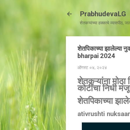
PrabhudevaLG
शेतकऱ्यांच्या हक्काचे व्यासपीठ, 
शेतपिकाच्या झालेल्या
bharpai 2024
ऑगस्ट ०४, २०२४
शेतकऱ्यांना मोठ
कोटींचा निधी मंज
शेतपिकाच्या झा
ativrushti nuksaa