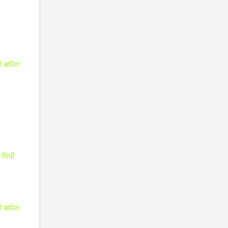
ी बाधित
त निधी
टी बाधित