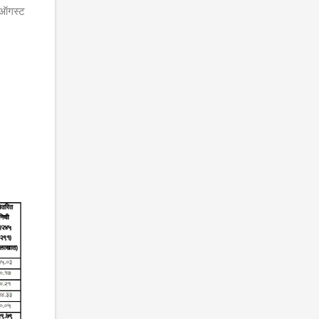
न ऑगस्ट