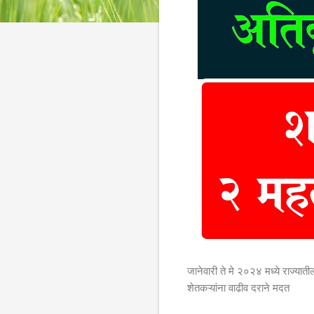
जानेवारी ते मे २०२४
मध्ये राज्याती
शेतकऱ्यांना वाढीव दराने मदत