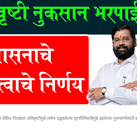
ल विविध जिल्ह्यात अतिवृष्टीमुळे तसेच उद्भवलेल्या पूरपरिस्थितीमुळे झालेल्या नुकसानीसाठी 