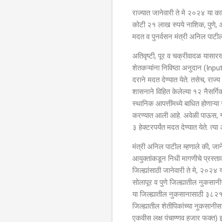
राज्यात जानेवारी ते मे २०२४ या का
कोटी २१ लाख रुपये नाशिक, पुणे, अम
मदत व पुनर्वसन मंत्री अनिल पाटील
अतिवृष्टी, पूर व चक्रीवादळ यासारख्
शेतकऱ्यांना निविष्ठा अनुदान (Inpu
दराने मदत देण्यात येते. तसेच, राज्य
शासनाने विहित केलेल्या १२ नैसर्ग
स्थानिक आपत्तींमध्ये बाधित होणाऱ्
करण्यात आली आहे. अवेळी पाऊस, गार
३ हेक्टरपर्यंत मदत देण्यात येते. त्
मंत्री अनिल पाटील म्हणाले की, जान
आयुक्तांकडून निधी मागणीचे प्रस्
जिल्ह्यांसाठी जानेवारी ते मे, २०
सोलापूर व पुणे जिल्ह्यातील नुकस
या जिल्ह्यातील नुकसानासाठी ३८२१२.
जिल्ह्यातील शेतीपिकांच्या नुकस
एकवीस लक्ष पंचाण्णव हजार फक्त) इत