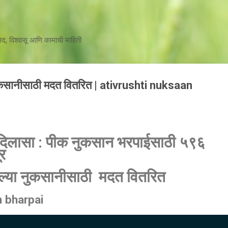
मुख्य सामग्रीवर वगळा
जलद, विश्वासू आणि कामाची माहिती
 नुकसानीसाठी मदत वितरित | ativrushti nuksaan
ा दिलासा : पीक नुकसान भरपाईसाठी ५९६
ूर
लेल्या नुकसानीसाठी मदत वितरित
n bharpai