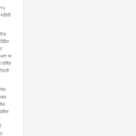
 ५९६
 माहिती
रिता
 विहित
्र
क आग या
ी घोषित
२ ऐवजी
ागीय
रबार
तील
वाशिम
ा
ी
ेट