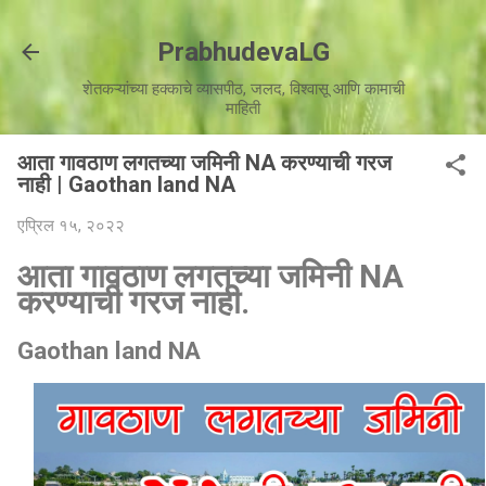
मुख्य सामग्रीवर वगळा
PrabhudevaLG
शेतकऱ्यांच्या हक्काचे व्यासपीठ, जलद, विश्वासू आणि कामाची
माहिती
आता गावठाण लगतच्या जमिनी NA करण्याची गरज
नाही | Gaothan land NA
एप्रिल १५, २०२२
आता गावठाण लगतच्या जमिनी NA
करण्याची गरज नाही.
Gaothan land NA