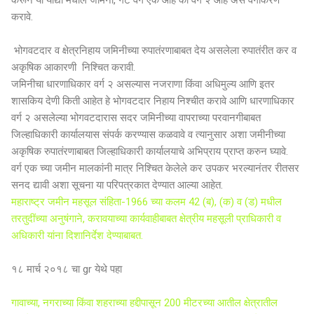
करून या याद्या मधील जमिनी, गट वर्ग एक आहे की वर्ग २ आहे असे वर्गीकरण
करावे.
भोगवटदार व क्षेत्रनिहाय जमिनीच्‍या रुपातंरणाबाबत देय असलेला रुपातंरीत कर व
अकृषिक आकारणी निश्‍चित करावी.
जमिनीचा धारणाधिकार वर्ग २ असल्‍यास नजराणा किंवा अधिमुल्‍य आणि इतर
शासकिय देणी किती आहेत हे भोगवटदार निहाय निश्‍चीत करावे आणि धारणाधिकार
वर्ग २ असलेल्‍या भोगवटदारास सदर जमिनीच्‍या वापराच्‍या परवानगीबाबत
जिल्‍हाधिकारी कार्यालयास संपर्क करण्‍यास कळवावे व त्‍यानुसार अशा जमीनीच्‍या
अकृषिक रुपातंरणाबाबत जिल्‍हाधिकारी कार्यालयाचे अभिप्राय प्राप्‍त करुन घ्‍यावे.
वर्ग एक च्या जमीन मालकांनी मात्र निश्चित केलेले कर उपकर भरल्यानंतर रीतसर
सनद द्यावी अशा सूचना या परिपत्रकात देण्यात आल्या आहेत.
महाराष्ट्र जमीन महसूल संहिता-1966 च्या कलम 42 (ब), (क) व (ड) मधील
तरतुदींच्या अनुषंगाने, करावयाच्या कार्यवाहीबाबत क्षेत्रीय महसूली प्राधिकारी व
अधिकारी यांना दिशानिर्देश देण्याबाबत.
१८ मार्च २०१८ चा gr येथे पहा
गावाच्या, नगराच्या किंवा शहराच्या हद्दीपासून 200 मीटरच्या आतील क्षेत्रातील