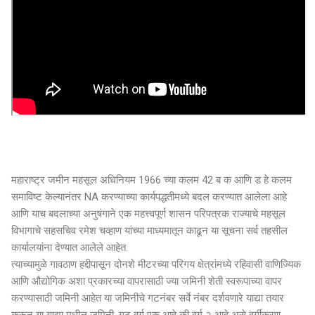
महाराष्ट्र जमीन महसूल अधिनियम 1966 च्या कलम 42 ब क आणि ड हे कलम
समाविष्ट केल्यानंतर NA करण्याच्या कार्यपद्धतीमध्ये बदल करण्यात आलेला आहे
आणि याच बदलाच्या अनुषंगाने एक महत्त्वपूर्ण शासन परिपत्रक राज्याचे महसूल
विभागाचे सहसचिव रमेश चव्हाण यांच्या माध्यमातून काढून या सूचना सर्व तहसील
कार्यालयांना देण्यात आलेले आहेत.
त्याच्यामुळे गावठाण हद्दीपासून दोनशे मीटरच्या परिगय क्षेत्रांमध्ये रहिवासी वाणिज्यिक
आणि औद्योगिक अशा प्रकारच्या वापरासाठी ज्या जमिनी शेती स्वरूपाच्या वापर
करण्यासाठी जमिनी आहेत या जमिनीचे गटनंबर सर्वे नंबर दर्शवणारे याद्या तयार