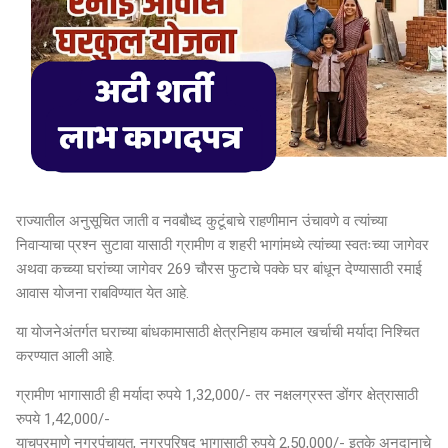
राज्यातील अनुसूचित जाती व नवबौध्द कुटूंबाचे राहणीमान उंचावणे व त्यांच्या
निवाऱ्याचा प्रश्न सुटावा यासाठी ग्रामीण व शहरी भागांमध्ये त्यांच्या स्वतःच्या जागेवर
अथवा कच्च्या घरांच्या जागेवर 269 चौरस फुटाचे पक्के घर बांधून देण्यासाठी रमाई
आवास योजना राबविण्यात येत आहे.
या योजनेअंतर्गत घराच्या बांधकामासाठी क्षेत्रनिहाय कमाल खर्चाची मर्यादा निश्चित
करण्यात आली आहे.
ग्रामीण भागासाठी ही मर्यादा रुपये 1,32,000/- तर नक्षलग्रस्त डोंगर क्षेत्रासाठी
रुपये 1,42,000/-
याचप्रमाणे नगरपंचायत, नगरपरिषद भागासाठी रुपये 2,50,000/- इतके अनुदानाचे